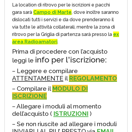
La location di ritrovo per le iscrizioni e pacchi
gara sarà
Campo di Marte
, dove inoltre saranno
dislocati tutti i servizi e da dove prenderanno il
via tutte le attività collaterali, mentre la zona di
ritrovo per la Griglia di partenza sarà presso la
ex
area Radioamatori
.
Prima di procedere con l’acquisto
info per l'iscrizione:
leggi le
– Leggere e compilare
ATTENTAMENTE
il
REGOLAMENTO
– Compilare il
MODULO DI
ISCRIZIONE
– Allegare i moduli al momento
dell’acquisto (
ISTRUZIONI
)
– Se non riuscite ad allegare i moduli
INVIARLI AL PIU’ PRESTO via
EMAIL