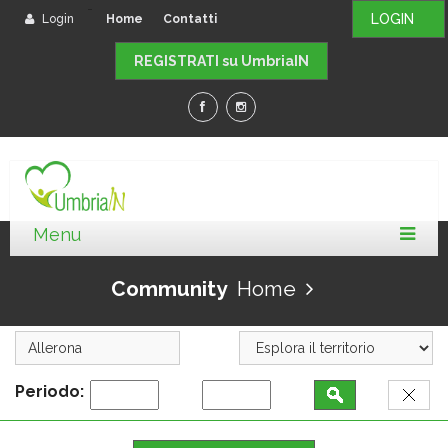
-
LOGIN
Login
Home
Contatti
REGISTRATI su UmbriaIN
Community
Home
Periodo: