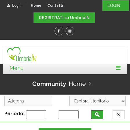
-
LOGIN
Login
Home
Contatti
REGISTRATI su UmbriaIN
Community
Home
Periodo: