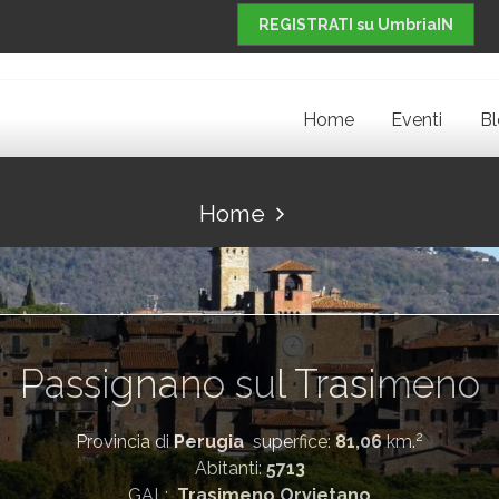
REGISTRATI su UmbriaIN
Home
Eventi
B
Home
Passignano sul Trasimeno
2
Provincia di
Perugia
superfice:
81,06
km.
Abitanti:
5713
GAL:
Trasimeno Orvietano