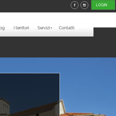
LOGIN
+
log
I territori
Servizi
Contatti