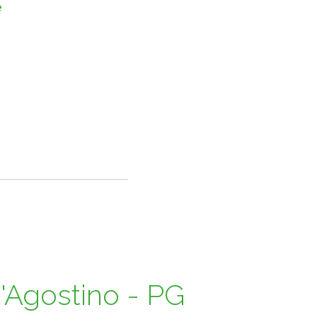
e
t'Agostino - PG