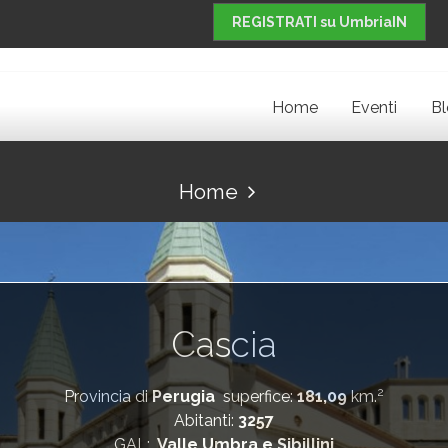
REGISTRATI su UmbriaIN
Home
Eventi
B
Home
Cascia
2
Provincia di
Perugia
superfice:
181,09
km.
Abitanti:
3257
GAL:
Valle Umbra e Sibillini