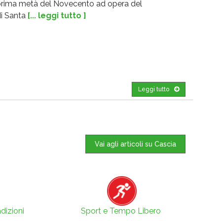
la prima metà del Novecento ad opera del
di Santa
[... leggi tutto ]
Leggi tutto
Vai agli articoli su Cascia
dizioni
Sport e Tempo Libero