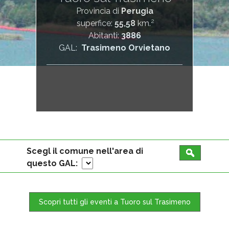
Provincia di
Perugia
2
superfice:
55,58
km.
Abitanti:
3886
GAL:
Trasimeno Orvietano
Scegl il comune nell'area di
questo GAL:
Scopri tutti gli eventi a Tuoro sul Trasimeno