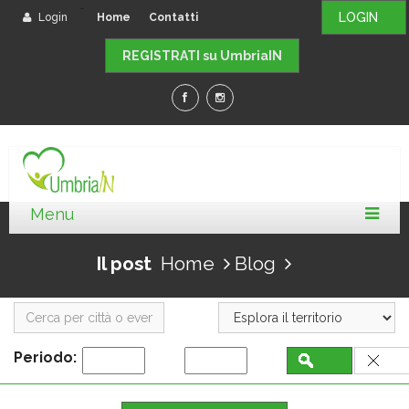
-
LOGIN
Login
Home
Contatti
REGISTRATI su UmbriaIN
Il post
Home
Blog
Periodo: