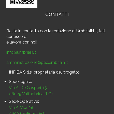
CONTATTI
Resta in contatto
con la redazione di UmbriaIN.it, fatti
conoscere
e
lavora con noi!
info@umbriain.it
amministrazione@pec.umbriain.it
INFIBA S.r.l.s. proprietaria del progetto
Sede legale:
Via A. De Gasperi, 15
06029 Valfabbrica (PG)
Sede Operativa:
Via A. Vici, 28
06034 Foligno (PG)