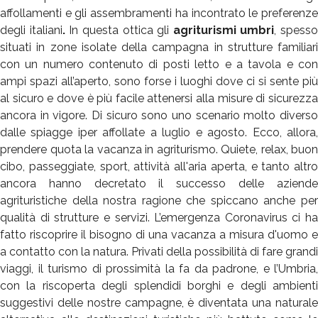
affollamenti e gli assembramenti ha incontrato le preferenze
degli italiani
.
In questa ottica gli
agriturismi umbri
, spesso
situati in zone isolate della campagna in strutture familiari
con un numero contenuto di posti letto e a tavola e con
ampi spazi all’aperto, sono forse i luoghi dove ci si sente più
al sicuro e dove è più facile attenersi alla misure di sicurezza
ancora in vigore. Di sicuro sono uno
scenario molto divers
dalle spiagge iper affollate a luglio e agosto. Ecco, allora,
prendere quota la vacanza in agriturismo. Quiete, relax, buon
cibo, passeggiate, sport, attività all'aria aperta, e tanto altro
ancora hanno decretato il successo delle aziende
agrituristiche della nostra ragione che spiccano anche per
qualità di strutture e servizi. L’emergenza Coronavirus ci ha
fatto riscoprire il bisogno di
una vacanza a misura d'uomo e
a contatto con la natura. Privati della possibilità di fare grandi
viaggi, il turismo di prossimità la fa da padrone, e l’Umbria,
con la riscoperta degli splendidi borghi e degli ambienti
suggestivi delle nostre campagne, è diventata una naturale