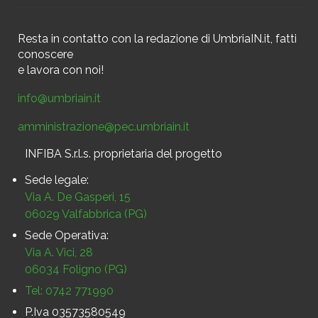
Resta in contatto
con la redazione di UmbriaIN.it, fatti
conoscere
e
lavora con noi!
info@umbriain.it
amministrazione@pec.umbriain.it
INFIBA S.r.l.s. proprietaria del progetto
Sede legale:
Via A. De Gasperi, 15
06029 Valfabbrica (PG)
Sede Operativa:
Via A. Vici, 28
06034 Foligno (PG)
Tel: 0742 771990
P.Iva 03573580549