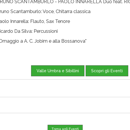
RUNO SCANTAMBURLO - PAOLO INNARELLA Duo feat. RI
runo Scantamburlo: Voce, Chitarra classica
aolo Innarella: Flauto, Sax Tenore
icardo Da Silva: Percussioni
Omaggio a A. C. Jobim e alla Bossanova"
Valle Umbra e Sibillini
Scopri gli Eventi
Torna agli Eventi