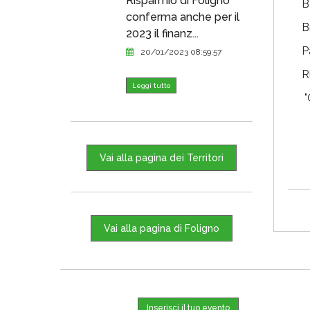
Risparmio di Foligno
B
conferma anche per il
B
2023 il finanz...
P
20/01/2023 08:59:57
R
Leggi tutto
"
Vai alla pagina dei Territori
Vai alla pagina di Foligno
Inserisci il tuo evento