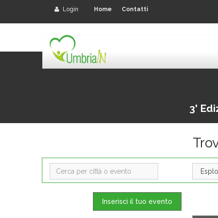
-
Login
Home
Contatti
3' Ed
Tro
Inserisci il tuo evento