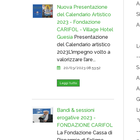
A
Nuova Presentazione
S
del Calendario Artistico
2023 - Fondazione
A
CARIFOL - Village Hotel
"
Guesia
Presentazione
del Calendario artistico
L
2023L'impegno volto a
-
valorizzare l’are...
S
20/03/2023 08:53:52
A
Leggi tutto
A
G
L
Bandi & sessioni
erogative 2023 -
"
FONDAZIONE CARIFOL
-
La Fondazione Cassa di