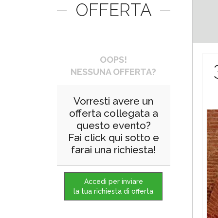
OFFERTA
OOPS!
NESSUNA OFFERTA?
Vorresti avere un
offerta collegata a
questo evento?
Fai click qui sotto e
farai una richiesta!
Accedi per inviare
la tua richiesta di offerta