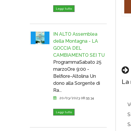
Leggi tutto
IN ALTO Assemblea
della Montagna - LA
GOCCIA DEL
CAMBIAMENTO SEI TU
ProgrammaSabato 25
marzoOre 9:00 -
Belfiore-Altolina Un
La 
dono alla Sorgente di
Ra...
20/03/2023 08:55:34
V
Leggi tutto
S
S