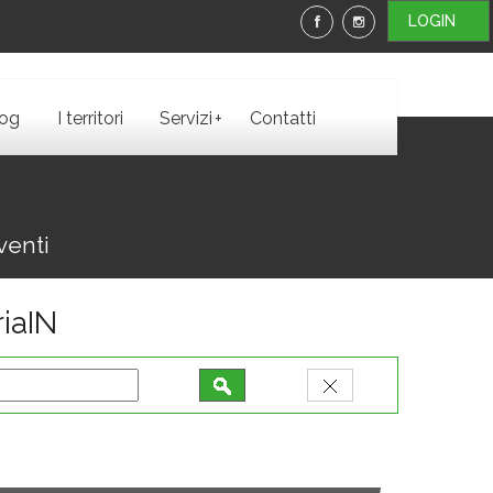
LOGIN
+
log
I territori
Servizi
Contatti
venti
iaIN