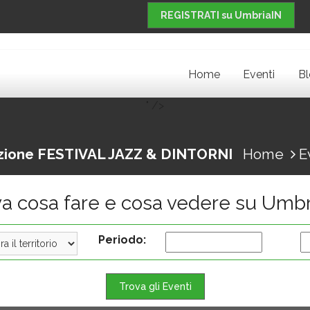
REGISTRATI su UmbriaIN
Home
Eventi
B
" />
izione FESTIVAL JAZZ & DINTORNI
Home
E
va cosa fare e cosa vedere su Umbr
Periodo:
Trova gli Eventi