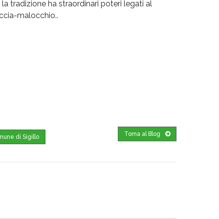
a tradizione ha straordinari poteri legati al
accia-malocchio..
Torna al Blog
mune di Sigillo