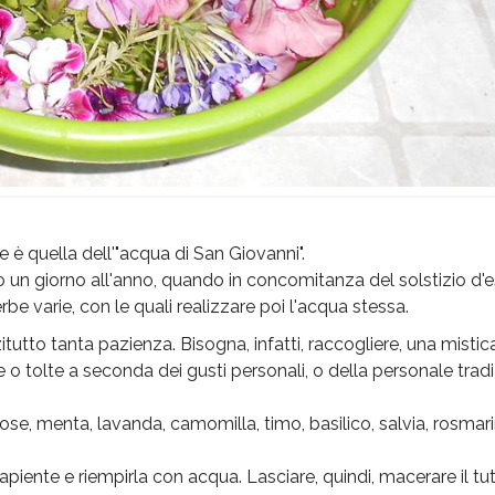
 è quella dell'"acqua di San Giovanni".
un giorno all'anno, quando in concomitanza del solstizio d'esta
erbe varie, con le quali realizzare poi l'acqua stessa.
itutto tanta pazienza. Bisogna, infatti, raccogliere, una mist
te o tolte a seconda dei gusti personali, o della personale trad
 rose, menta, lavanda, camomilla, timo, basilico, salvia, rosmari
apiente e riempirla con acqua. Lasciare, quindi, macerare il tu