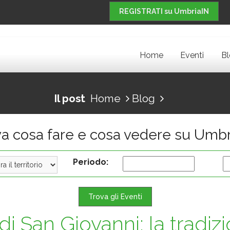
REGISTRATI su UmbriaIN
Home
Eventi
B
Il post
Home
Blog
va cosa fare e cosa vedere su Umbr
Periodo:
Trova gli Eventi
i San Giovanni: la tradiz