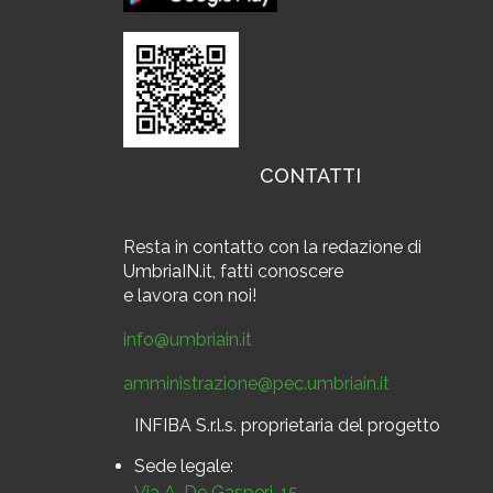
CONTATTI
Resta in contatto
con la redazione di
UmbriaIN.it, fatti conoscere
e
lavora con noi!
info@umbriain.it
amministrazione@pec.umbriain.it
INFIBA S.r.l.s. proprietaria del progetto
Sede legale:
Via A. De Gasperi, 15