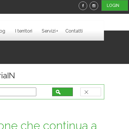
LOGIN
+
log
I territori
Servizi
Contatti
iaIN
ione che continua a