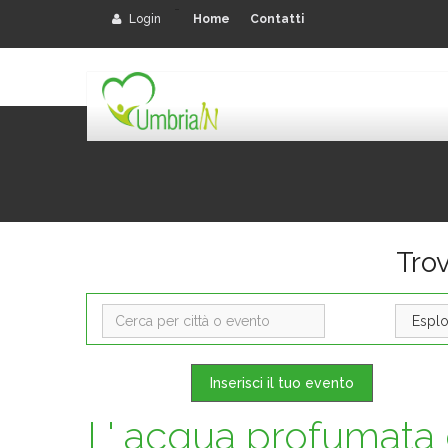
-
Login
Home
Contatti
Tro
Inserisci il tuo evento
L' acqua profumata d