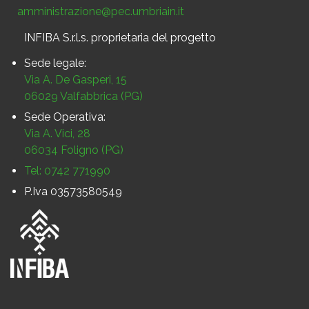
amministrazione@pec.umbriain.it
INFIBA S.r.l.s. proprietaria del progetto
Sede legale:
Via A. De Gasperi, 15
06029 Valfabbrica (PG)
Sede Operativa:
Via A. Vici, 28
06034 Foligno (PG)
Tel: 0742 771990
P.Iva 03573580549