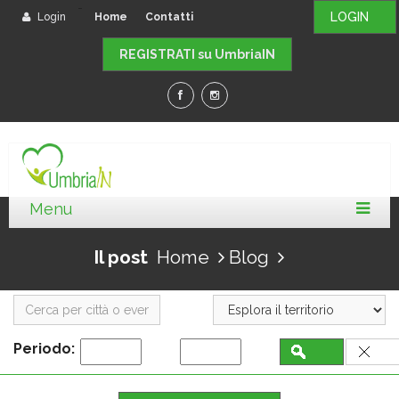
-
LOGIN
Login
Home
Contatti
REGISTRATI su UmbriaIN
Il post
Home
Blog
Periodo: