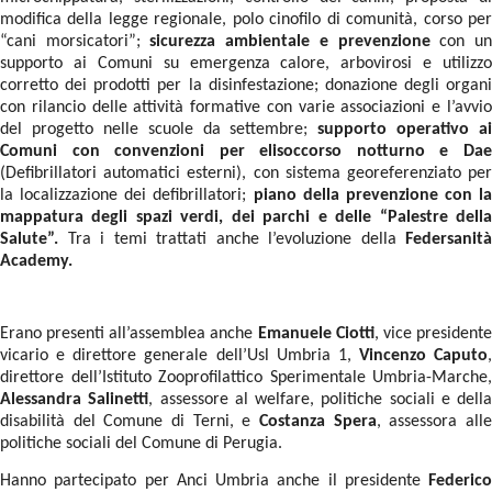
modifica della legge regionale, polo cinofilo di comunità, corso per
“cani morsicatori”;
sicurezza ambientale e prevenzione
con u
supporto ai Comuni su emergenza calore, arbovirosi e utilizzo
corretto dei prodotti per la disinfestazione; donazione degli organi
con rilancio delle attività formative con varie associazioni e l’avvio
del progetto nelle scuole da settembre;
supporto operativo ai
Comuni con convenzioni per elisoccorso notturno e Dae
(Defibrillatori automatici esterni), con sistema georeferenziato per
la localizzazione dei defibrillatori;
piano della prevenzione con la
mappatura degli spazi verdi, dei parchi e delle “Palestre della
Salute”.
Tra i temi trattati anche l’evoluzione della
Federsanità
Academy.
Erano presenti all’assemblea anche
Emanuele Ciotti
, vice president
vicario e direttore generale dell’Usl Umbria 1,
Vincenzo Caputo
,
direttore dell’Istituto Zooprofilattico Sperimentale Umbria-Marche,
Alessandra Salinetti
, assessore al welfare, politiche sociali e della
disabilità del Comune di Terni, e
Costanza Spera
, assessora all
politiche sociali del Comune di Perugia.
Hanno partecipato per Anci Umbria anche il presidente
Federico