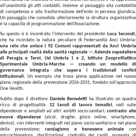
all’unanimità gli atti contabili, insieme al passaggio alla contabilità
di competenza e alla trasformazione dell’ente in persona giuridica.
Un passaggio che consolida ulteriormente la struttura organizzativa
e la capacità di programmazione dell’Associazione.
Su questo si è incentrato l’intervento del presidente
Luca Secondi
che ha ricordato la natura peculiare di Federsanità Anci Umbria:
una rete che unisce i 92 Comuni rappresentati da Anci Umbria
alle principali realtà della sanità regionale — Aziende ospedaliere
di Perugia e Terni, Usl Umbria 1 e 2, Istituto Zooprofilattico
Sperimentale Umbria-Marche — creando un modello di
governance integrata che supera i tradizionali confini
istituzionali.
Un esempio che trova piena applicazione nel nuovo
piano regionale della prevenzione 2026-2031, fondato sull’approccio
One Health.
Subito dopo il direttore
Daniele Benedetti
ha illustrato un quadr
ricco di progettualità:
12 tavoli di lavoro tematici
, nati sull
dipendenze e ampliati ad altri ambiti socio-sanitari;
contrasto alle
nuove dipendenze
(alcol, droghe, gioco online, smartphone,
device), con interventi integrati nel piano socio-sanitario e nel piano
della prevenzione;
randagismo e benessere animale
co
microchippatura, sterilizzazioni, controllo dei canili, proposta di