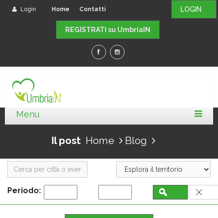
-
LOGIN
Login
Home
Contatti
REGISTRATI su UmbriaIN
Il post
Home
Blog
Periodo: