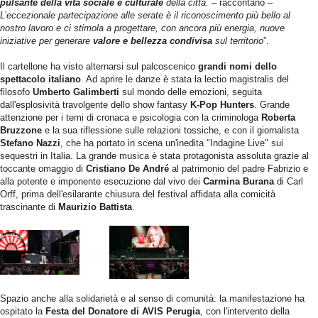
pulsante della vita sociale e culturale
della città.
– raccontano –
L’eccezionale partecipazione alle serate è il riconoscimento più bello al
nostro lavoro e ci stimola a progettare, con ancora più energia, nuove
iniziative per generare
valore e bellezza condivisa
sul territorio
”.
Il cartellone ha visto alternarsi sul palcoscenico
grandi nomi dello
spettacolo italiano
. Ad aprire le danze è stata la lectio magistralis del
filosofo
Umberto Galimberti
sul mondo delle emozioni, seguita
dall'esplosività travolgente dello show fantasy
K-Pop Hunters
. Grande
attenzione per i temi di cronaca e psicologia con la criminologa
Roberta
Bruzzone
e la sua riflessione sulle relazioni tossiche, e con il giornalista
Stefano Nazzi
, che ha portato in scena un'inedita "Indagine Live" sui
sequestri in Italia. La grande musica è stata protagonista assoluta grazie al
toccante omaggio di
Cristiano De André
al patrimonio del padre Fabrizio e
alla potente e imponente esecuzione dal vivo dei
Carmina Burana
di Carl
Orff, prima dell'esilarante chiusura del festival affidata alla comicità
trascinante di
Maurizio Battista
.
Spazio anche alla solidarietà e al senso di comunità: la manifestazione ha
ospitato la
Festa del Donatore di AVIS Perugia
, con l'intervento della