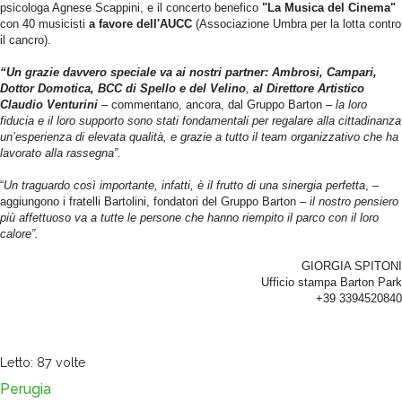
psicologa Agnese Scappini, e il concerto benefico
"La Musica del Cinema"
con 40 musicisti
a favore dell'AUCC
(Associazione Umbra per la lotta contro
il cancro).
“Un grazie davvero speciale va ai nostri partner: Ambrosi, Campari,
Dottor Domotica, BCC di Spello e del Velino
,
al Direttore Artistico
Claudio Venturini
– commentano, ancora, dal Gruppo Barton –
la loro
fiducia e il loro supporto sono stati fondamentali per regalare alla cittadinanza
un’esperienza di elevata qualità, e grazie a tutto il team organizzativo che ha
lavorato alla rassegna”.
“
Un traguardo così importante, infatti, è il frutto di una sinergia perfetta
, –
aggiungono i fratelli Bartolini, fondatori del Gruppo Barton –
il nostro pensiero
più affettuoso va a tutte le persone che hanno riempito il parco con il loro
calore”.
GIORGIA SPITONI
Ufficio stampa Barton Park
+39 3394520840
Letto: 87 volte
Perugia