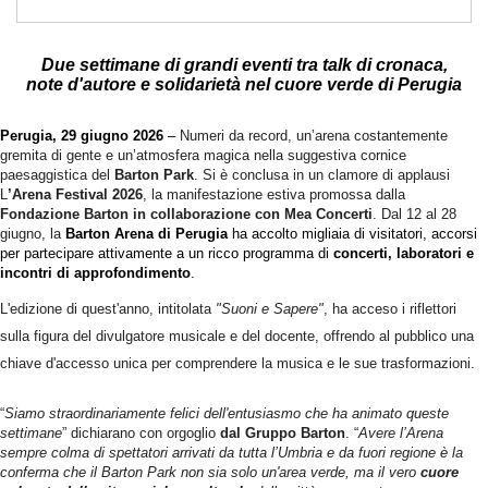
Due settimane di grandi eventi tra talk di cronaca,
note d'autore e solidarietà nel cuore verde di Perugia
Perugia, 29 giugno 2026
–
Numeri da record, un’arena costantemente
gremita di gente e un’atmosfera magica nella suggestiva cornice
paesaggistica del
Barton Park
. Si è conclusa in un clamore di applausi
L
’Arena Festival 2026
, la manifestazione estiva promossa dalla
Fondazione Barton in collaborazione con Mea Concerti
. Dal 12 al 28
giugno, la
Barton Arena di Perugia
ha accolto migliaia di visitatori, accorsi
per partecipare attivamente a un ricco programma di
concerti, laboratori e
incontri di approfondimento
.
L'edizione di quest'anno, intitolata
"Suoni e Sapere"
, ha acceso i riflettori
sulla figura del divulgatore musicale e del docente, offrendo al pubblico una
chiave d'accesso unica per comprendere la musica e le sue trasformazioni.
“
Siamo straordinariamente felici dell'entusiasmo che ha animato queste
settimane
” dichiarano con orgoglio
dal Gruppo Barton
. “
Avere l’Arena
sempre colma di spettatori arrivati da tutta l’Umbria e da fuori regione è la
conferma che il Barton Park non sia solo un'area verde, ma il vero
cuore