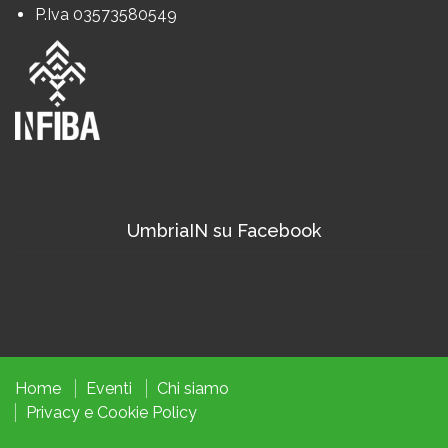
P.Iva 03573580549
UmbriaIN su Facebook
Home
Eventi
Chi siamo
Privacy
e
Cookie
Policy