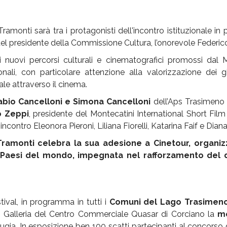
 Tramonti sarà tra i protagonisti dell'incontro istituzionale 
a del presidente della Commissione Cultura, l’onorevole Federic
ei nuovi percorsi culturali e cinematografici promossi dal M
nali, con particolare attenzione alla valorizzazione dei gi
ale attraverso il cinema.
abio Cancelloni e Simona Cancelloni
dell’Aps Trasimeno C
o Zeppi
, presidente del Montecatini International Short Film 
contro Eleonora Pieroni, Liliana Fiorelli, Katarina Faif e Dian
Tramonti celebra la sua adesione a Cinetour, organi
8 Paesi del mondo, impegnata nel rafforzamento del d
ival, in programma in tutti i
Comuni del Lago Trasimeno d
lla Galleria del Centro Commerciale Quasar di Corciano la
mo
gia. In esposizione ben 100 scatti partecipanti al concorso