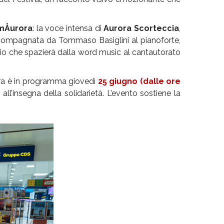
mÅurora
: la voce intensa di
Aurora Scorteccia
,
 accompagnata da Tommaso Basiglini al pianoforte,
rio che spazierà dalla word music al cantautorato
ara è in programma giovedì
25 giugno (dalle ore
l’insegna della solidarietà. L’evento sostiene la