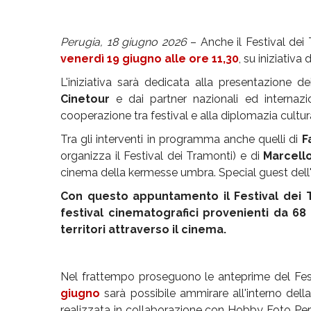
Perugia, 18 giugno 2026
– Anche il Festival dei
venerdì 19 giugno alle ore 11,30
, su iniziativ
L'iniziativa sarà dedicata alla presentazione d
Cinetour
e dai partner nazionali ed internazio
cooperazione tra festival e alla diplomazia cultur
Tra gli interventi in programma anche quelli di
F
organizza il Festival dei Tramonti) e di
Marcell
cinema della kermesse umbra. Special guest dell'in
Con questo appuntamento il Festival dei 
festival cinematografici provenienti da 6
territori attraverso il cinema.
Nel frattempo proseguono le anteprime del Fest
giugno
sarà possibile ammirare all'interno de
realizzata in collaborazione con Hobby Foto Peru