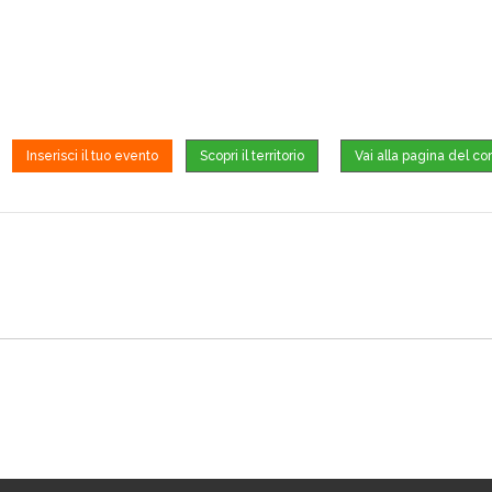
Inserisci il tuo evento
Scopri il territorio
Vai alla pagina del c