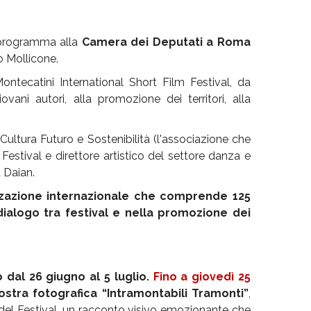
in programma alla
Camera dei Deputati a Roma
o Mollicone.
ontecatini International Short Film Festival, da
ovani autori, alla promozione dei territori, alla
ultura Futuro e Sostenibilità (l'associazione che
Festival e direttore artistico del settore danza e
a Daian.
zzazione internazionale che comprende 125
ialogo tra festival e nella promozione dei
al 26 giugno al 5 luglio.
Fino a giovedì 25
stra fotografica “Intramontabili Tramonti”
,
 del Festival, un racconto visivo emozionante che