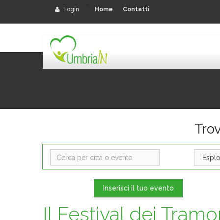
-
Login
Home
Contatti
Tro
Inserisci il tuo evento
Il Festival dei Tram