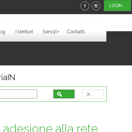
LOGIN
+
log
I territori
Servizi
Contatti
iaIN
 adesione alla rete