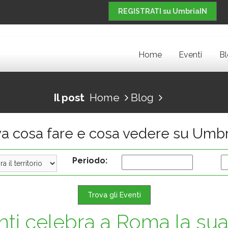
REGISTRATI su UmbriaIN
Home
Eventi
B
Il post
Home
Blog
va cosa fare e cosa vedere su Umbr
Periodo:
Trova gli Eventi
onti celebra a Roma la sua