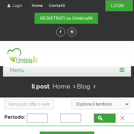
-
LOGIN
Login
Home
Contatti
REGISTRATI su UmbriaIN
Il post
Home
Blog
Periodo: