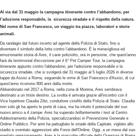
Al via dal 31 maggio la campagna itinerante contro l’abbandono, per
l’adozione responsabile, la sicurezza stradale e il rispetto della natura.
Nel nome di San Francesco, un viaggio tra piazze, laboratori e storie
animali.
Da randagio dal futuro incerto ad agente della Polizia di Stato, fino a
diventare il simbolo della lotta contro l’abbandono. È la meravigliosa ed
emozionante storia di Ares, il cane poliziotto, ora in pensione, che quest'anno
farà da testimonial d'eccezione per il 6° Pet Camper Tour, la campagna
itinerante appunto contro l'abbandono, per l'adozione responsabile e la
sicurezza stradale, che si svolgerà dal 31 maggio al 5 luglio 2026 in diverse
tappe da Assisi a Roma, seguendo le orme di San Francesco d'Assisi, di cui
quest'anno ricorrono 800 anni dalla morte.
Abbandonato nel 2017 a Roma, nella zona di Morena, Ares sembrava
destinato a un triste destino. La svolta è arrivata grazie all'incontro con il
Vice Ispettore Claudia Zilio, conduttore cinofilo della Polizia di Stato. Claudia
non solo gli ha aperto le porte di casa, ma ha intuito il potenziale del suo
nuovo amico a 4 zampe: Ares ha superato brillantemente i test al Centro
Addestramento della Polizia, specializzandosi in Prevenzione Generale e
Ordine Pubblico. Per anni ha pattugliato le strade della Capitale, vigilato allo
stadio e sventato aggressioni alle Forze dell'Ordine. Oggi, a un mese dal suo
meritato pensionamento, Ares è la mascotte ufficiale della Questura di Roma