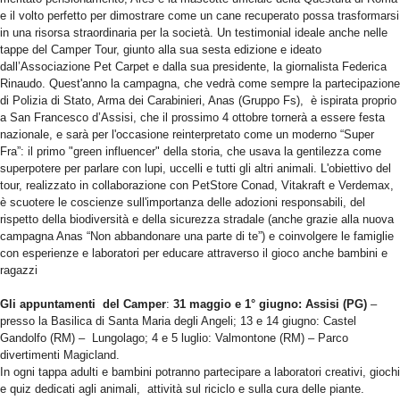
e il volto perfetto per dimostrare come un cane recuperato possa trasformarsi
in una risorsa straordinaria per la società. Un testimonial ideale anche nelle
tappe del Camper Tour, giunto alla sua sesta edizione e ideato
dall’Associazione Pet Carpet e dalla sua presidente, la giornalista Federica
Rinaudo. Quest'anno la campagna, che vedrà come sempre la partecipazione
di Polizia di Stato, Arma dei Carabinieri, Anas (Gruppo Fs), è ispirata proprio
a San Francesco d’Assisi, che il prossimo 4 ottobre tornerà a essere festa
nazionale, e sarà per l'occasione reinterpretato come un moderno “Super
Fra”: il primo "green influencer" della storia, che usava la gentilezza come
superpotere per parlare con lupi, uccelli e tutti gli altri animali. L'obiettivo del
tour, realizzato in collaborazione con PetStore Conad, Vitakraft e Verdemax,
è scuotere le coscienze sull'importanza delle adozioni responsabili, del
rispetto della biodiversità e della sicurezza stradale (anche grazie alla nuova
campagna Anas “Non abbandonare una parte di te”) e coinvolgere le famiglie
con esperienze e laboratori per educare attraverso il gioco anche bambini e
ragazzi
Gli appuntamenti del Camper
:
31 maggio e 1° giugno: Assisi (PG)
–
presso la Basilica di Santa Maria degli Angeli; 13 e 14 giugno: Castel
Gandolfo (RM) – Lungolago; 4 e 5 luglio: Valmontone (RM) – Parco
divertimenti Magicland.
In ogni tappa adulti e bambini potranno partecipare a laboratori creativi, giochi
e quiz dedicati agli animali, attività sul riciclo e sulla cura delle piante.