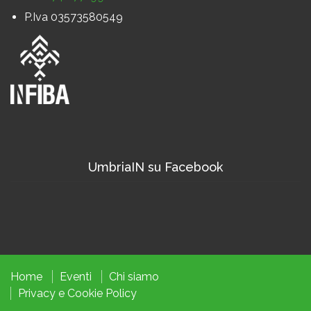
P.Iva 03573580549
UmbriaIN su Facebook
Home
Eventi
Chi siamo
Privacy
e
Cookie
Policy