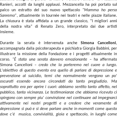
Ranieri, accolti da lunghi applausi. Mezzancella ha poi portato sul
palco un estratto del suo nuovo spettacolo
“Mamma ho pers
Sanremo”
, attualmente in tournée nei teatri e nelle piazze italiane.
La chiusura è stata affidata a un grande classico, “I migliori anni
della nostra vita” di Renato Zero, interpretato dai due artisti
insieme.
Durante la serata è intervenuta anche
Simona Cancelloni
accompagnata dalla psicoterapeuta e psichiatra Giorgia Babbini, per
illustrare la missione della Fondazione e i progetti attualmente in
corso.
“È stata una serata davvero emozionante
– ha affermat
Simona Cancelloni –
credo che la porteremo nel cuore a lungo
L'obiettivo di questo evento era quello di parlare di depressione e
prevenzione al suicidio, temi che normalmente vengono un po'
oscurati essendo ancora circondati da tanto pregiudizio. Ma
soprattutto era per aprire i cuori: abbiamo sentito tanto affetto, nel
pubblico, tanta vicinanza. Le testimonianze che abbiamo ricevuto ci
spingono con sempre piu' convinzione nel continuare ad impegnarci
attivamente nei nostri progetti e a credere che veramente di
depressione si può e si deve parlare anche in momenti come questo
dove c'è musica, convivialità, gioia e spettacolo, in luoghi come