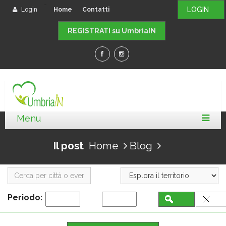
-
LOGIN
Login
Home
Contatti
REGISTRATI su UmbriaIN
Il post
Home
Blog
Periodo: