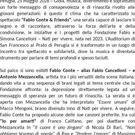
­­­­­Perugia, 25 maggio 2026 –
Gioia, musica, divertimento e soprattutt
un forte messaggio di consapevolezza e di rinascita rivolto alle
giovani generazioni: è questo il clima che ha caratterizzato lo
spettacolo
“Fabio Conte & Friends”
, una serata capace di lasciare i
segno e di raccontare, attraverso la forza dell’arte e della
condivisione, le iniziative e i progetti della Fondazione Fabio e
Simona Cancelloni – Nati per vivere, nata nel 2023. L’Auditorium di
San Francesco al Prato di Perugia si è trasformato in un luogo di
incontro tra spettacolo e solidarietà, dove la musica è diventata
strumento per parlare di temi profondi e spesso taciuti.
Sul palco si sono esibiti
Fabio Conte – alias Fabio Cancelloni – 
Antonio Mezzancella
, artista tra i più versatili della scena italiana
dando vita a una sequenza di brani legati al tema centrale che la
Fondazione affronta: la depressione strettamente legata ad un
messaggio di speranza per un futuro di rinascita. La serata si è
aperta con Mezzancella che ha interpretato
“Essere umani”
di
Marco Mengoni, brano divenuto inno di Nati per vivere. A seguire,
Fabio Conte ha proposto alcune delle sue canzoni preferite, tra cui
“Io per amarti”
di Franco Califano, per poi duettare co
Mezzancella in
“Il cuore è uno zingaro”
di Nicola Di Bari,
“No
abbiamo bisogno di parole”
di Ron e
“Perdere l’amore”
di Massim