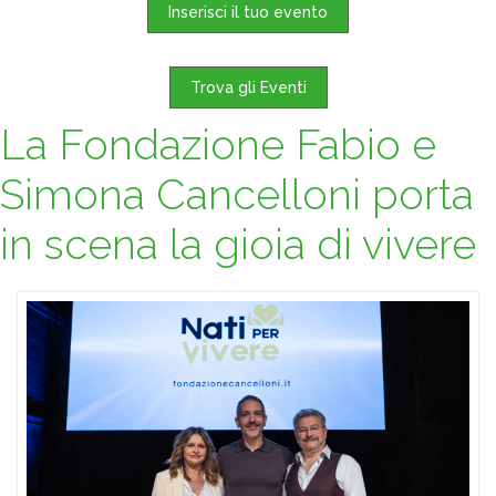
Inserisci il tuo evento
Trova gli Eventi
La Fondazione Fabio e
Simona Cancelloni porta
in scena la gioia di vivere